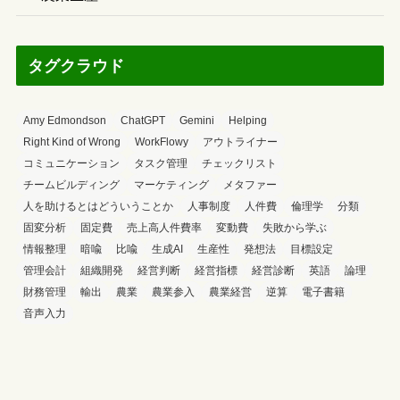
タグクラウド
Amy Edmondson
ChatGPT
Gemini
Helping
Right Kind of Wrong
WorkFlowy
アウトライナー
コミュニケーション
タスク管理
チェックリスト
チームビルディング
マーケティング
メタファー
人を助けるとはどういうことか
人事制度
人件費
倫理学
分類
固変分析
固定費
売上高人件費率
変動費
失敗から学ぶ
情報整理
暗喩
比喩
生成AI
生産性
発想法
目標設定
管理会計
組織開発
経営判断
経営指標
経営診断
英語
論理
財務管理
輸出
農業
農業参入
農業経営
逆算
電子書籍
音声入力