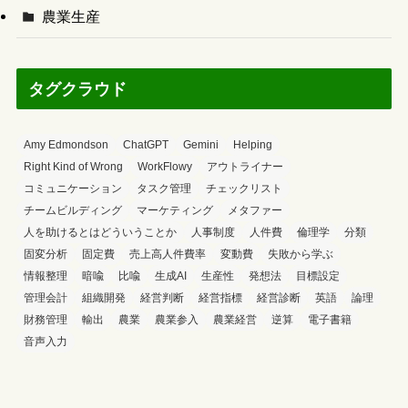
農業生産
タグクラウド
Amy Edmondson
ChatGPT
Gemini
Helping
Right Kind of Wrong
WorkFlowy
アウトライナー
コミュニケーション
タスク管理
チェックリスト
チームビルディング
マーケティング
メタファー
人を助けるとはどういうことか
人事制度
人件費
倫理学
分類
固変分析
固定費
売上高人件費率
変動費
失敗から学ぶ
情報整理
暗喩
比喩
生成AI
生産性
発想法
目標設定
管理会計
組織開発
経営判断
経営指標
経営診断
英語
論理
財務管理
輸出
農業
農業参入
農業経営
逆算
電子書籍
音声入力