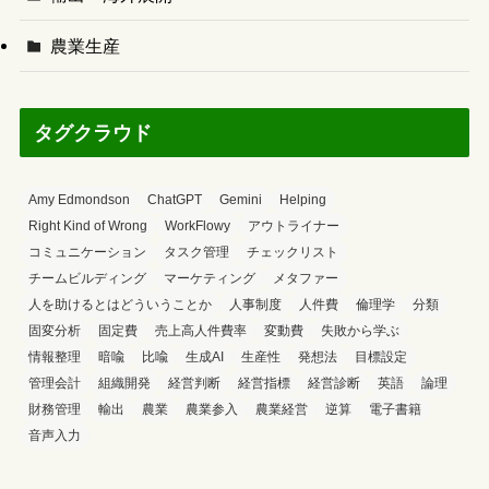
農業生産
タグクラウド
Amy Edmondson
ChatGPT
Gemini
Helping
Right Kind of Wrong
WorkFlowy
アウトライナー
コミュニケーション
タスク管理
チェックリスト
チームビルディング
マーケティング
メタファー
人を助けるとはどういうことか
人事制度
人件費
倫理学
分類
固変分析
固定費
売上高人件費率
変動費
失敗から学ぶ
情報整理
暗喩
比喩
生成AI
生産性
発想法
目標設定
管理会計
組織開発
経営判断
経営指標
経営診断
英語
論理
財務管理
輸出
農業
農業参入
農業経営
逆算
電子書籍
音声入力