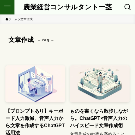
農業経営コンサルタント一茎
ホーム
文章作成
文章作成
– tag –
【プロンプトあり】キーボ
ものを書くなら散歩しなが
ード入力激減、音声入力か
ら。ChatGPT×音声入力の
ら文章を作成するChatGPT
ハイスピード文章作成術
活用法
文章作成の効率を高めること