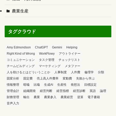
農業生産
タグクラウド
Amy Edmondson
ChatGPT
Gemini
Helping
Right Kind of Wrong
WorkFlowy
アウトライナー
コミュニケーション
タスク管理
チェックリスト
チームビルディング
マーケティング
メタファー
人を助けるとはどういうことか
人事制度
人件費
倫理学
分類
固変分析
固定費
売上高人件費率
変動費
失敗から学ぶ
情報整理
暗喩
比喩
生成AI
生産性
発想法
目標設定
管理会計
組織開発
経営判断
経営指標
経営診断
英語
論理
財務管理
輸出
農業
農業参入
農業経営
逆算
電子書籍
音声入力