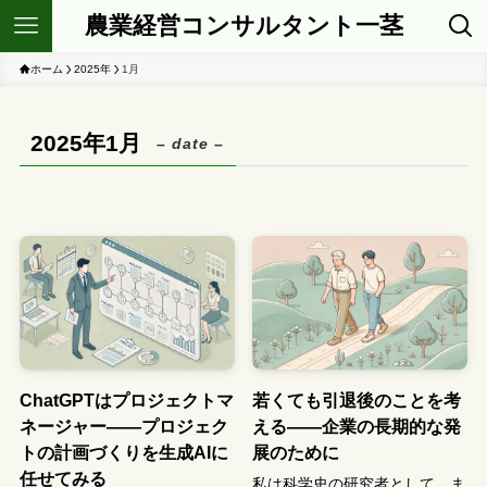
農業経営コンサルタント一茎
ホーム
2025年
1月
2025年1月
– date –
ChatGPTはプロジェクトマ
若くても引退後のことを考
ネージャー――プロジェク
える――企業の長期的な発
トの計画づくりを生成AIに
展のために
任せてみる
私は科学史の研究者として、ま