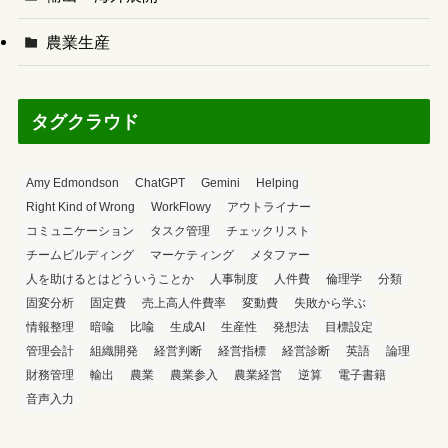
農業生産
タグクラウド
Amy Edmondson
ChatGPT
Gemini
Helping
Right Kind of Wrong
WorkFlowy
アウトライナー
コミュニケーション
タスク管理
チェックリスト
チームビルディング
マーケティング
メタファー
人を助けるとはどういうことか
人事制度
人件費
倫理学
分類
固変分析
固定費
売上高人件費率
変動費
失敗から学ぶ
情報整理
暗喩
比喩
生成AI
生産性
発想法
目標設定
管理会計
組織開発
経営判断
経営指標
経営診断
英語
論理
財務管理
輸出
農業
農業参入
農業経営
逆算
電子書籍
音声入力