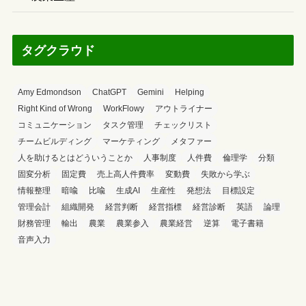
タグクラウド
Amy Edmondson
ChatGPT
Gemini
Helping
Right Kind of Wrong
WorkFlowy
アウトライナー
コミュニケーション
タスク管理
チェックリスト
チームビルディング
マーケティング
メタファー
人を助けるとはどういうことか
人事制度
人件費
倫理学
分類
固変分析
固定費
売上高人件費率
変動費
失敗から学ぶ
情報整理
暗喩
比喩
生成AI
生産性
発想法
目標設定
管理会計
組織開発
経営判断
経営指標
経営診断
英語
論理
財務管理
輸出
農業
農業参入
農業経営
逆算
電子書籍
音声入力