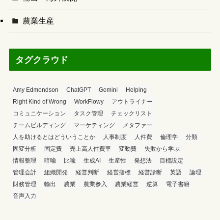
農業生産
タグクラウド
Amy Edmondson
ChatGPT
Gemini
Helping
Right Kind of Wrong
WorkFlowy
アウトライナー
コミュニケーション
タスク管理
チェックリスト
チームビルディング
マーケティング
メタファー
人を助けるとはどういうことか
人事制度
人件費
倫理学
分類
固変分析
固定費
売上高人件費率
変動費
失敗から学ぶ
情報整理
暗喩
比喩
生成AI
生産性
発想法
目標設定
管理会計
組織開発
経営判断
経営指標
経営診断
英語
論理
財務管理
輸出
農業
農業参入
農業経営
逆算
電子書籍
音声入力