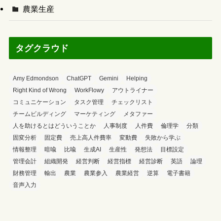
農業生産
タグクラウド
Amy Edmondson
ChatGPT
Gemini
Helping
Right Kind of Wrong
WorkFlowy
アウトライナー
コミュニケーション
タスク管理
チェックリスト
チームビルディング
マーケティング
メタファー
人を助けるとはどういうことか
人事制度
人件費
倫理学
分類
固変分析
固定費
売上高人件費率
変動費
失敗から学ぶ
情報整理
暗喩
比喩
生成AI
生産性
発想法
目標設定
管理会計
組織開発
経営判断
経営指標
経営診断
英語
論理
財務管理
輸出
農業
農業参入
農業経営
逆算
電子書籍
音声入力