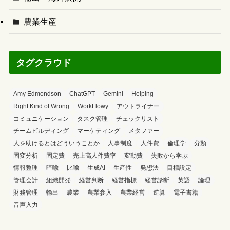
農業生産
タグクラウド
Amy Edmondson
ChatGPT
Gemini
Helping
Right Kind of Wrong
WorkFlowy
アウトライナー
コミュニケーション
タスク管理
チェックリスト
チームビルディング
マーケティング
メタファー
人を助けるとはどういうことか
人事制度
人件費
倫理学
分類
固変分析
固定費
売上高人件費率
変動費
失敗から学ぶ
情報整理
暗喩
比喩
生成AI
生産性
発想法
目標設定
管理会計
組織開発
経営判断
経営指標
経営診断
英語
論理
財務管理
輸出
農業
農業参入
農業経営
逆算
電子書籍
音声入力