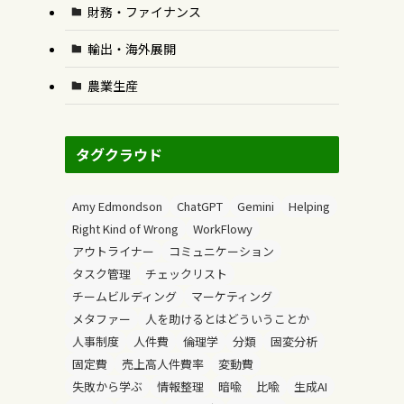
財務・ファイナンス
輸出・海外展開
農業生産
タグクラウド
よ
Amy Edmondson
ChatGPT
Gemini
Helping
Right Kind of Wrong
WorkFlowy
アウトライナー
コミュニケーション
タスク管理
チェックリスト
チームビルディング
マーケティング
メタファー
人を助けるとはどういうことか
人事制度
人件費
倫理学
分類
固変分析
固定費
売上高人件費率
変動費
失敗から学ぶ
情報整理
暗喩
比喩
生成AI