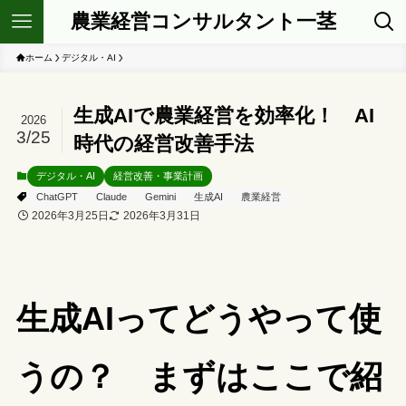
農業経営コンサルタント一茎
ホーム
デジタル・AI
生成AIで農業経営を効率化！ AI
2026
3/25
時代の経営改善手法
デジタル・AI
経営改善・事業計画
ChatGPT
Claude
Gemini
生成AI
農業経営
2026年3月25日
2026年3月31日
生成AIってどうやって使
うの？ まずはここで紹