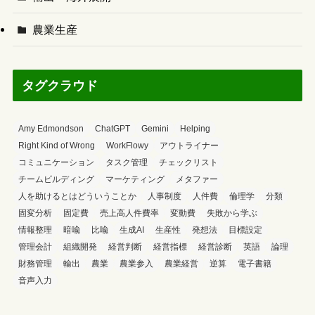
農業生産
タグクラウド
Amy Edmondson
ChatGPT
Gemini
Helping
Right Kind of Wrong
WorkFlowy
アウトライナー
コミュニケーション
タスク管理
チェックリスト
チームビルディング
マーケティング
メタファー
人を助けるとはどういうことか
人事制度
人件費
倫理学
分類
固変分析
固定費
売上高人件費率
変動費
失敗から学ぶ
情報整理
暗喩
比喩
生成AI
生産性
発想法
目標設定
管理会計
組織開発
経営判断
経営指標
経営診断
英語
論理
財務管理
輸出
農業
農業参入
農業経営
逆算
電子書籍
音声入力