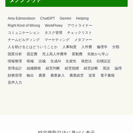
Amy Edmondson
ChatGPT
Gemini
Helping
Right Kind of Wrong
WorkFlowy
アウトライナー
コミュニケーション
タスク管理
チェックリスト
チームビルディング
マーケティング
メタファー
人を助けるとはどういうことか
人事制度
人件費
倫理学
分類
固変分析
固定費
売上高人件費率
変動費
失敗から学ぶ
情報整理
暗喩
比喩
生成AI
生産性
発想法
目標設定
管理会計
組織開発
経営判断
経営指標
経営診断
英語
論理
財務管理
輸出
農業
農業参入
農業経営
逆算
電子書籍
音声入力
特定商取引法に基づく表示