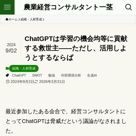
農業経営コンサルタント一茎
ホーム
組織・人材育成
ChatGPTは学習の機会均等に貢献
2024
する救世主――ただし、活用しよ
9/02
うとするならば
組織・人材育成
ChatGPT
SWOT
勉強
外部環境分析
生成AI
2024年9月2日
2026年3月31日
最近参加したある会合で、経営コンサルタントに
とってChatGPTは脅威だという議論がなされまし
た。