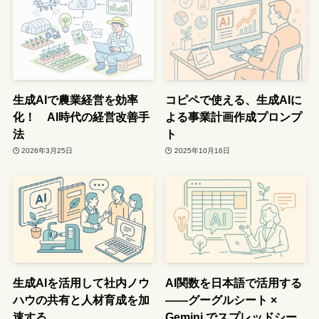
生成AIで農業経営を効率
コピペで使える、生成AIに
化！ AI時代の経営改善手
よる事業計画作成プロンプ
法
ト
2026年3月25日
2025年10月16日
生成AIを活用して社内ノウ
AI関数を日本語で活用する
ハウの共有と人材育成を加
――グーグルシート ×
速する
Gemini でスプレッドシー