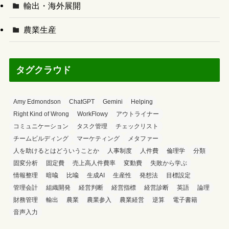
輸出・海外展開
農業生産
タグクラウド
Amy Edmondson
ChatGPT
Gemini
Helping
Right Kind of Wrong
WorkFlowy
アウトライナー
コミュニケーション
タスク管理
チェックリスト
チームビルディング
マーケティング
メタファー
人を助けるとはどういうことか
人事制度
人件費
倫理学
分類
固変分析
固定費
売上高人件費率
変動費
失敗から学ぶ
情報整理
暗喩
比喩
生成AI
生産性
発想法
目標設定
管理会計
組織開発
経営判断
経営指標
経営診断
英語
論理
財務管理
輸出
農業
農業参入
農業経営
逆算
電子書籍
音声入力